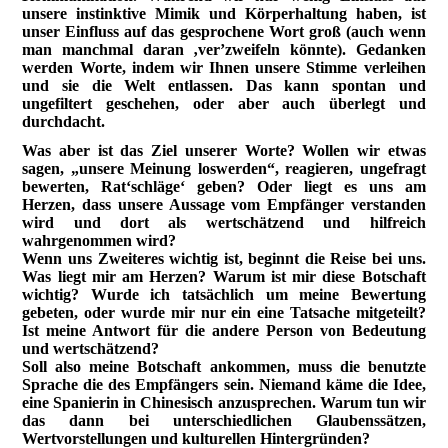
unsere instinktive Mimik und Körperhaltung haben, ist
unser Einfluss auf das gesprochene Wort groß (auch wenn
man manchmal daran ‚ver’zweifeln könnte). Gedanken
werden Worte, indem wir Ihnen unsere Stimme verleihen
und sie die Welt entlassen. Das kann spontan und
ungefiltert geschehen, oder aber auch überlegt und
durchdacht.
Was aber ist das Ziel unserer Worte? Wollen wir etwas
sagen, „unsere Meinung loswerden“, reagieren, ungefragt
bewerten, Rat‘schläge‘ geben? Oder liegt es uns am
Herzen, dass unsere Aussage vom Empfänger verstanden
wird und dort als wertschätzend und hilfreich
wahrgenommen wird?
Wenn uns Zweiteres wichtig ist, beginnt die Reise bei uns.
Was liegt mir am Herzen? Warum ist mir diese Botschaft
wichtig? Wurde ich tatsächlich um meine Bewertung
gebeten, oder wurde mir nur ein eine Tatsache mitgeteilt?
Ist meine Antwort für die andere Person von Bedeutung
und wertschätzend?
Soll also meine Botschaft ankommen, muss die benutzte
Sprache die des Empfängers sein. Niemand käme die Idee,
eine Spanierin in Chinesisch anzusprechen. Warum tun wir
das dann bei unterschiedlichen Glaubenssätzen,
Wertvorstellungen und kulturellen Hintergründen?