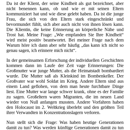
Da ist der Klient, der seine Kindheit als gut bezeichnet, aber
nicht benennen kann, ob und wie er mit seinen Eltern
kommuniziert hat und wie diese gelebt haben. Da ist die junge
Frau, die sich von den Eltern stark eingeschränkt und
bevormundet fühlt, sich aber auch nicht von ihnen lösen kann.
Die Klientin, die keine Erinnerung an körperliche Nähe und
Trost hat. Meine Frage: „Wie empfanden Sie Ihre Kindheit“
wird meist positiv beantwortet. Bei meiner Frage nach dem
Warum höre ich dann aber sehr häufig „das kann ich nicht so
genau sagen, ich erinnere mich nicht“.
In der gemeinsamen Erforschung der individuellen Geschichten
kommen dann im Laufe der Zeit vage Erinnerungen: Die
Großmutter war junge Mutter, als die Heimatstadt bombardiert
wurde. Die Mutter saß als Kleinkind im Bombenkeller. Der
Großvater war wohl Soldat im Krieg. Andere Eltern sind aus
einem Land geflohen, von dem man heute furchtbare Dinge
liest. Eine Mutter war lange schwer krank, ohne es der Familie
zu sagen. Großeltern waren Migranten, die im neuen Land
wieder von Null anfangen mussten. Andere Vorfahren haben
den Holocaust im 2. Weltkrieg überlebt und den größten Teil
ihrer Verwandten in Konzentrationslagern verloren.
Nun stellt sich die Frage: Was haben heutige Generationen
damit zu tun? Was werden künftige Generationen damit zu tun