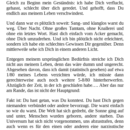
Gleich zu Beginn mein Geständnis: ich habe Dich verflucht,
gehasst, schlecht über dich geredet. Und gehofft, dass Du
endlich aus meinem Leben verschwindest.
Und dann war es plötzlich soweit: Sang- und klanglos warst du
weg. Über Nacht. Ohne großes Tamtam, ohne Knallerei und
ohne ein letztes Wort. Hast dich einfach vom Acker gemacht,
ohne Dich umzudrehen. Und ich bin plötzlich nicht erleichtert,
sondern ich habe ein schlechtes Gewissen Dir gegenüber.
Denn
mittlerweile sehe ich Dich in einem anderen Licht.
Entgegen meinem ursprünglichen Bedürfnis streiche ich Dich
nicht aus meinem Leben, denn das wäre dumm und ungerecht.
Abgesehen davon, dass ich damit (statistisch gesehen) auf etwa
1/80 meines Lebens verzichten würde, ich müsste dann
gerechterweise auch noch weitere 5-8/80 hinterherwerfen.
Abzüglich der Zeit, in der ich geschlafen habe…. Aber das nur
am Rande, das ist nicht der Hauptgrund:
Fakt ist: Du hast getan, was Du konntest. Du hast Dich gegen
niemanden verbündet oder andere bevorzugt. Die warst einfach
so wie du warst. Die Welt hat sich gedreht, die Sonne ging auf
und unter, Menschen wurden geboren, andere starben. Das
Universum hat sich nicht vorgenommen, uns abzustrafen, denn
auch wenn es für den einen oder anderen eine narzisstische