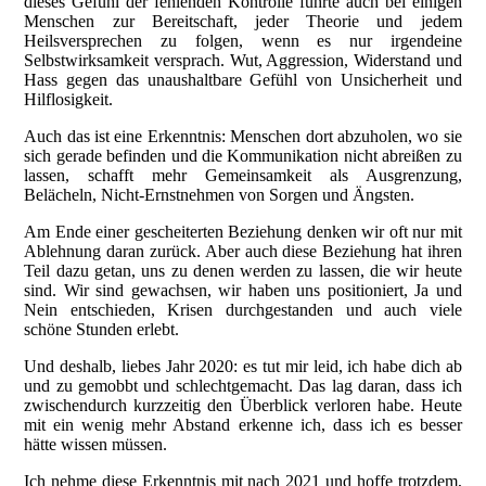
dieses Gefühl der fehlenden Kontrolle führte auch bei einigen
Menschen zur Bereitschaft, jeder Theorie und jedem
Heilsversprechen zu folgen, wenn es nur irgendeine
Selbstwirksamkeit versprach. Wut, Aggression, Widerstand und
Hass gegen das unaushaltbare Gefühl von Unsicherheit und
Hilflosigkeit.
Auch das ist eine Erkenntnis: Menschen dort abzuholen, wo sie
sich gerade befinden und die Kommunikation nicht abreißen zu
lassen, schafft mehr Gemeinsamkeit als Ausgrenzung,
Belächeln, Nicht-Ernstnehmen von Sorgen und Ängsten.
Am Ende einer gescheiterten Beziehung denken wir oft nur mit
Ablehnung daran zurück. Aber auch diese Beziehung hat ihren
Teil dazu getan, uns zu denen werden zu lassen, die wir heute
sind. Wir sind gewachsen, wir haben uns positioniert, Ja und
Nein entschieden, Krisen durchgestanden und auch viele
schöne Stunden erlebt.
Und deshalb, liebes Jahr 2020: es tut mir leid, ich habe dich ab
und zu gemobbt und schlechtgemacht. Das lag daran, dass ich
zwischendurch kurzzeitig den Überblick verloren habe. Heute
mit ein wenig mehr Abstand erkenne ich, dass ich es besser
hätte wissen müssen.
Ich nehme diese Erkenntnis mit nach 2021 und hoffe trotzdem,