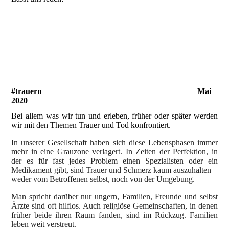
20200607_105858943_iOS
20200620_125321742_iOS
20200607_110517118_iOS
#trauern Mai
2020
Bei allem was wir tun und erleben, früher oder später werden
wir mit den Themen Trauer und Tod konfrontiert.
In unserer Gesellschaft haben sich diese Lebensphasen immer
mehr in eine Grauzone verlagert. In Zeiten der Perfektion, in
der es für fast jedes Problem einen Spezialisten oder ein
Medikament gibt, sind Trauer und Schmerz kaum auszuhalten –
weder vom Betroffenen selbst, noch von der Umgebung.
Man spricht darüber nur ungern, Familien, Freunde und selbst
Ärzte sind oft hilflos. Auch religiöse Gemeinschaften, in denen
früher beide ihren Raum fanden, sind im Rückzug. Familien
leben weit verstreut.