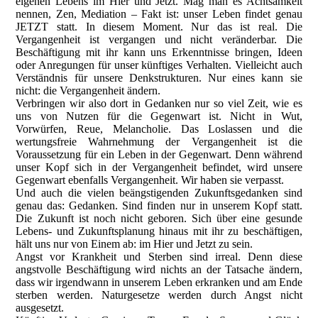
eigenen Lebens im Hier und Jetzt. Mag man es Achtsamkeit
nennen, Zen, Mediation – Fakt ist: unser Leben findet genau
JETZT statt. In diesem Moment. Nur das ist real. Die
Vergangenheit ist vergangen und nicht veränderbar. Die
Beschäftigung mit ihr kann uns Erkenntnisse bringen, Ideen
oder Anregungen für unser künftiges Verhalten. Vielleicht auch
Verständnis für unsere Denkstrukturen. Nur eines kann sie
nicht: die Vergangenheit ändern.
Verbringen wir also dort in Gedanken nur so viel Zeit, wie es
uns von Nutzen für die Gegenwart ist. Nicht in Wut,
Vorwürfen, Reue, Melancholie. Das Loslassen und die
wertungsfreie Wahrnehmung der Vergangenheit ist die
Voraussetzung für ein Leben in der Gegenwart. Denn während
unser Kopf sich in der Vergangenheit befindet, wird unsere
Gegenwart ebenfalls Vergangenheit. Wir haben sie verpasst.
Und auch die vielen beängstigenden Zukunftsgedanken sind
genau das: Gedanken. Sind finden nur in unserem Kopf statt.
Die Zukunft ist noch nicht geboren. Sich über eine gesunde
Lebens- und Zukunftsplanung hinaus mit ihr zu beschäftigen,
hält uns nur von Einem ab: im Hier und Jetzt zu sein.
Angst vor Krankheit und Sterben sind irreal. Denn diese
angstvolle Beschäftigung wird nichts an der Tatsache ändern,
dass wir irgendwann in unserem Leben erkranken und am Ende
sterben werden. Naturgesetze werden durch Angst nicht
ausgesetzt.