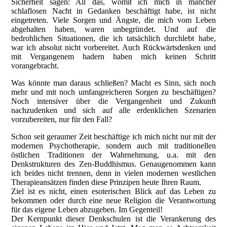
Sicherheit sagen: All das, womit ich mich in mancher
schlaflosen Nacht in Gedanken beschäftigt habe, ist nicht
eingetreten. Viele Sorgen und Ängste, die mich vom Leben
abgehalten haben, waren unbegründet. Und auf die
bedrohlichen Situationen, die ich tatsächlich durchlebt habe,
war ich absolut nicht vorbereitet. Auch Rückwärtsdenken und
mit Vergangenem hadern haben mich keinen Schritt
vorangebracht.
Was könnte man daraus schließen? Macht es Sinn, sich noch
mehr und mit noch umfangreicheren Sorgen zu beschäftigen?
Noch intensiver über die Vergangenheit und Zukunft
nachzudenken und sich auf alle erdenklichen Szenarien
vorzubereiten, nur für den Fall?
Schon seit geraumer Zeit beschäftige ich mich nicht nur mit der
modernen Psychotherapie, sondern auch mit traditionellen
östlichen Traditionen der Wahrnehmung, u.a. mit den
Denkstrukturen des Zen-Buddhismus. Genaugenommen kann
ich beides nicht trennen, denn in vielen modernen westlichen
Therapieansätzen finden diese Prinzipen heute Ihren Raum.
Ziel ist es nicht, einen esoterischen Blick auf das Leben zu
bekommen oder durch eine neue Religion die Verantwortung
für das eigene Leben abzugeben. Im Gegenteil!
Der Kernpunkt dieser Denkschulen ist die Verankerung des