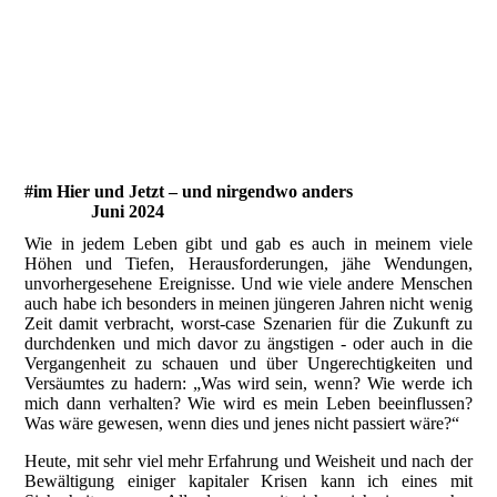
20240511_104634400_iOS 1
20240511_104634400_iOS
20240511_104647957_iOS
#im Hier und Jetzt – und nirgendwo anders
Juni 2024
Wie in jedem Leben gibt und gab es auch in meinem viele
Höhen und Tiefen, Herausforderungen, jähe Wendungen,
unvorhergesehene Ereignisse. Und wie viele andere Menschen
auch habe ich besonders in meinen jüngeren Jahren nicht wenig
Zeit damit verbracht, worst-case Szenarien für die Zukunft zu
durchdenken und mich davor zu ängstigen - oder auch in die
Vergangenheit zu schauen und über Ungerechtigkeiten und
Versäumtes zu hadern: „Was wird sein, wenn? Wie werde ich
mich dann verhalten? Wie wird es mein Leben beeinflussen?
Was wäre gewesen, wenn dies und jenes nicht passiert wäre?“
Heute, mit sehr viel mehr Erfahrung und Weisheit und nach der
Bewältigung einiger kapitaler Krisen kann ich eines mit