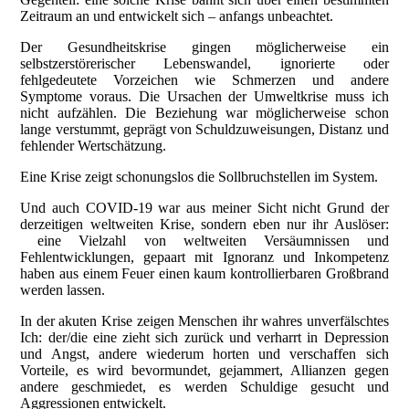
Zeitraum an und entwickelt sich – anfangs unbeachtet.
Der Gesundheitskrise gingen möglicherweise ein
selbstzerstörerischer Lebenswandel, ignorierte oder
fehlgedeutete Vorzeichen wie Schmerzen und andere
Symptome voraus. Die Ursachen der Umweltkrise muss ich
nicht aufzählen. Die Beziehung war möglicherweise schon
lange verstummt, geprägt von Schuldzuweisungen, Distanz und
fehlender Wertschätzung.
Eine Krise zeigt schonungslos die Sollbruchstellen im System.
Und auch COVID-19 war aus meiner Sicht nicht Grund der
derzeitigen weltweiten Krise, sondern eben nur ihr Auslöser:
eine Vielzahl von weltweiten Versäumnissen und
Fehlentwicklungen, gepaart mit Ignoranz und Inkompetenz
haben aus einem Feuer einen kaum kontrollierbaren Großbrand
werden lassen.
In der akuten Krise zeigen Menschen ihr wahres unverfälschtes
Ich: der/die eine zieht sich zurück und verharrt in Depression
und Angst, andere wiederum horten und verschaffen sich
Vorteile, es wird bevormundet, gejammert, Allianzen gegen
andere geschmiedet, es werden Schuldige gesucht und
Aggressionen entwickelt.