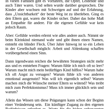
In vielen Familien gibt es Vorfahren, die Opfer, Leidende und
auch Täter waren. Und selten wurde darüber gesprochen. Die
Kinder aber wuchsen mit Schweigen auf und der Erfahrung,
dass „Unsichtbarkeit“ der beste Weg ist zu überleben. Ging es
den Eltern gut, waren die Kinder sicher. Daher das hohe Maß
an Empathie für andere. Für die eigenen Gefühle war kein
jedoch Raum.
Aber: Gefühle werden erlernt wie alles andere auch. Nimmt sie
beim Kleinkind niemand wahr und gibt ihnen einen Namen,
entsteht ein blinder Fleck. Über Jahre hinweg ist so ein Leben
in der Gesellschaft möglich: Arbeit und Ablenkung schaffen
vorübergehend einen Sinn.
Dann irgendwann reichen die bewährten Strategien nicht mehr
aus und es entstehen Fragen: Warum fühle ich mich oft so leer?
Warum macht mich mein bedürftiges Kind hilflos? Warum habe
ich oft Angst zu versagen? Warum fühle ich von anderen
emotional ausgenutzt? Was will ich eigentlich selbst? Warum
machen mich die Wünsche meiner Eltern so wütend? Was treibt
mich zum Perfektionismus? Muss ich immer glücklich sein und
warum?
Allein das Wissen um diese Prägungen kann schon der Beginn
einer Veränderung sein. Ein künftiger Zugang zu den eigenen
Bedürfnissen erfordert es, Worte für die bisher unbenannten