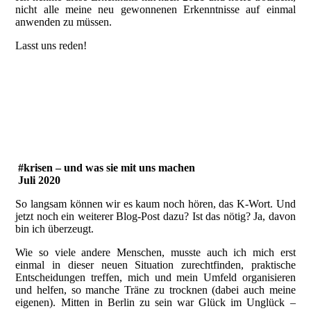
nicht alle meine neu gewonnenen Erkenntnisse auf einmal
anwenden zu müssen.
Lasst uns reden!
20201226_140800159_iOS
20201226_141642571_iOS
20201226_143930829_iOS
#krisen – und was sie mit uns machen
Juli 2020
So langsam können wir es kaum noch hören, das K-Wort. Und
jetzt noch ein weiterer Blog-Post dazu? Ist das nötig? Ja, davon
bin ich überzeugt.
Wie so viele andere Menschen, musste auch ich mich erst
einmal in dieser neuen Situation zurechtfinden, praktische
Entscheidungen treffen, mich und mein Umfeld organisieren
und helfen, so manche Träne zu trocknen (dabei auch meine
eigenen). Mitten in Berlin zu sein war Glück im Unglück –