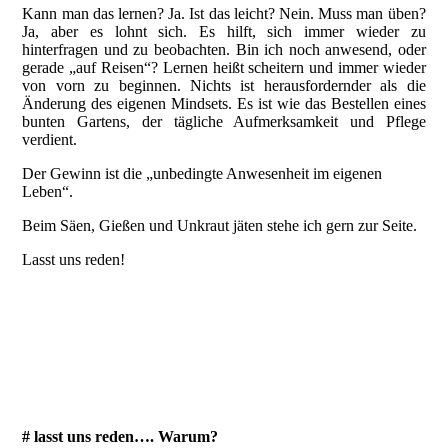
Kann man das lernen? Ja. Ist das leicht? Nein. Muss man üben?
Ja, aber es lohnt sich. Es hilft, sich immer wieder zu
hinterfragen und zu beobachten. Bin ich noch anwesend, oder
gerade „auf Reisen“? Lernen heißt scheitern und immer wieder
von vorn zu beginnen. Nichts ist herausfordernder als die
Änderung des eigenen Mindsets. Es ist wie das Bestellen eines
bunten Gartens, der tägliche Aufmerksamkeit und Pflege
verdient.
Der Gewinn ist die „unbedingte Anwesenheit im eigenen
Leben“.
Beim Säen, Gießen und Unkraut jäten stehe ich gern zur Seite.
Lasst uns reden!
20231128_143512510_iOS
20240130_100423000_iOS
20240205_103159396_iOS
# lasst uns reden…. Warum?