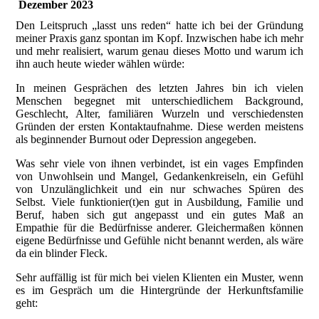
Dezember 2023
Den Leitspruch „lasst uns reden“ hatte ich bei der Gründung
meiner Praxis ganz spontan im Kopf. Inzwischen habe ich mehr
und mehr realisiert, warum genau dieses Motto und warum ich
ihn auch heute wieder wählen würde:
In meinen Gesprächen des letzten Jahres bin ich vielen
Menschen begegnet mit unterschiedlichem Background,
Geschlecht, Alter, familiären Wurzeln und verschiedensten
Gründen der ersten Kontaktaufnahme. Diese werden meistens
als beginnender Burnout oder Depression angegeben.
Was sehr viele von ihnen verbindet, ist ein vages Empfinden
von Unwohlsein und Mangel, Gedankenkreiseln, ein Gefühl
von Unzulänglichkeit und ein nur schwaches Spüren des
Selbst. Viele funktionier(t)en gut in Ausbildung, Familie und
Beruf, haben sich gut angepasst und ein gutes Maß an
Empathie für die Bedürfnisse anderer. Gleichermaßen können
eigene Bedürfnisse und Gefühle nicht benannt werden, als wäre
da ein blinder Fleck.
Sehr auffällig ist für mich bei vielen Klienten ein Muster, wenn
es im Gespräch um die Hintergründe der Herkunftsfamilie
geht: